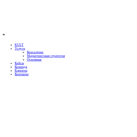
*
KULT
Услуги
Консалтинг
Маркетинговая стратегия
Основные
Кейсы
Команда
Клиенты
Контакты